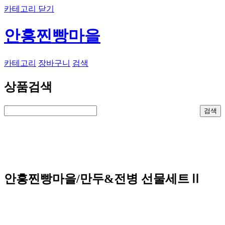
카테고리 닫기
안흥찐빵마을
카테고리
장바구니
검색
상품검색
안흥찐빵마을/만두&전병 선물세트Ⅱ