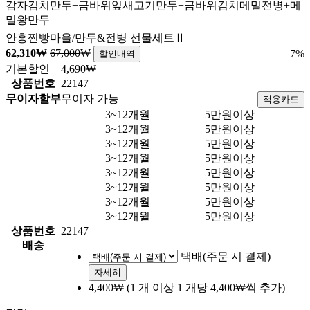
감자김치만두+금바위잎새고기만두+금바위김치메밀전병+메
밀왕만두
안흥찐빵마을/만두&전병 선물세트Ⅱ
62,310
₩
67,000
₩
7
%
할인내역
기본할인
4,690₩
상품번호
22147
무이자할부
무이자 가능
적용카드
3~12개월
5만원이상
3~12개월
5만원이상
3~12개월
5만원이상
3~12개월
5만원이상
3~12개월
5만원이상
3~12개월
5만원이상
3~12개월
5만원이상
3~12개월
5만원이상
상품번호
22147
배송
택배(주문 시 결제)
자세히
4,400₩
(1 개 이상 1 개당 4,400₩씩 추가)