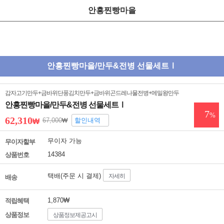
안흥찐빵마을
안흥찐빵마을/만두&전병 선물세트Ⅰ
감자고기만두+금바위단풍김치만두+금바위곤드레나물전병+메밀왕만두
안흥찐빵마을/만두&전병 선물세트Ⅰ
7
%
62,310
67,000
할인내역
₩
₩
무이자 가능
무이자할부
14384
상품번호
택배(주문 시 결제)
자세히
배송
1,870₩
적립혜택
상품정보
상품정보제공고시