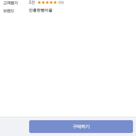
2건
★★★★★
고객평가
(5/5)
안흥찐빵마을
브랜드